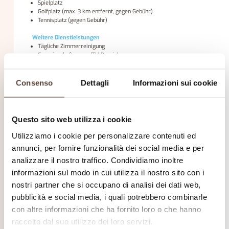
Spielplatz
Golfplatz (max. 3 km entfernt, gegen Gebühr)
Tennisplatz (gegen Gebühr)
Weitere Dienstleistungen
Tägliche Zimmerreinigung
Gemeinschaftsraum/TV-Bereich
Weckruf
Fax/Fotokopien (gegen Gebühr)
Lunchpakete
Consenso
Dettagli
Informazioni sui cookie
Flughafentransfer (gegen Gebühr)
Flughafentransfer (gegen Gebühr)
Flughafentransfer (gegen Gebühr)
Questo sito web utilizza i cookie
Wellness-Dienstleistungen
Fitness-/Spa-Schließfächer
Utilizziamo i cookie per personalizzare contenuti ed
Spa-/Wellness-Pakete
annunci, per fornire funzionalità dei social media e per
Hamam
analizzare il nostro traffico. Condividiamo inoltre
Hammam (gegen Gebühr)
Whirlpool/Jacuzzi (gegen Aufpreis)
informazioni sul modo in cui utilizza il nostro sito con i
Spa & Wellnesscenter (gegen Gebühr)
nostri partner che si occupano di analisi dei dati web,
Solarium (gegen Gebühr)
Sauna (gegen Gebühr)
pubblicità e social media, i quali potrebbero combinarle
con altre informazioni che ha fornito loro o che hanno
Unterhaltung und Dienstleistungen für Familien
Sicherheitsgitter für Kinder
raccolto dal suo utilizzo dei loro servizi.
Spielplatz im Freien