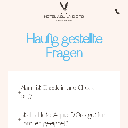
Häufig gestellte
Fragen
Wann ist Check-in und Check-
out?
Check-in von 11:30 bis 23:30.
Check-out von 08:00 bis 10:00.
Ist das Hotel Aquila D'Oro gut für
Familien geeignet?